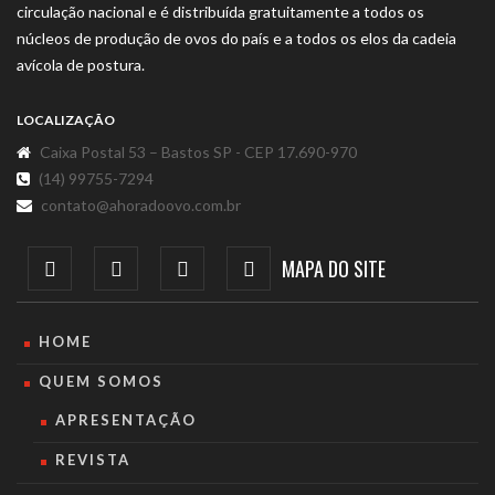
circulação nacional e é distribuída gratuitamente a todos os
núcleos de produção de ovos do país e a todos os elos da cadeia
avícola de postura.
LOCALIZAÇÃO
Caixa Postal 53 – Bastos SP - CEP 17.690-970
(14) 99755-7294
contato@ahoradoovo.com.br
MAPA DO SITE
HOME
QUEM SOMOS
APRESENTAÇÃO
REVISTA