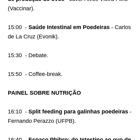
(Vaccinar).
15:00
-
Saúde Intestinal em Poedeiras
- Carlos
de La Cruz (Evonik).
15:30
- Debate.
15:50
- Coffee-break.
PAINEL SOBRE NUTRIÇÃO
16:10
-
Split feeding para galinhas poedeiras
-
Fernando Perazzo (UFPB).
16:40
-
Espaço Phibro: do Intestino ao ovo de