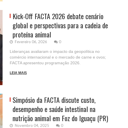
Kick-Off FACTA 2026 debate cenário
global e perspectivas para a cadeia de
proteína animal
Fevereiro 06, 2026
0
Lideranças avaliaram o impacto da geopolítica no
comércio internacional e o mercado de carne e ovos;
FACTA apresentou programação 2026.
LEIA MAIS
Simpósio da FACTA discute custo,
desempenho e saúde intestinal na
nutrição animal em Foz do Iguaçu (PR)
Novembro 04, 2025
0