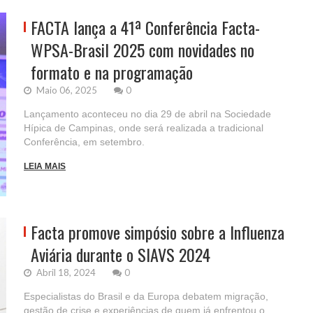
FACTA lança a 41ª Conferência Facta-
WPSA-Brasil 2025 com novidades no
formato e na programação
Maio 06, 2025
0
Lançamento aconteceu no dia 29 de abril na Sociedade
Hípica de Campinas, onde será realizada a tradicional
Conferência, em setembro.
LEIA MAIS
Facta promove simpósio sobre a Influenza
Aviária durante o SIAVS 2024
Abril 18, 2024
0
Especialistas do Brasil e da Europa debatem migração,
gestão de crise e experiências de quem já enfrentou o