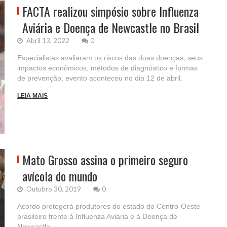
FACTA realizou simpósio sobre Influenza
Aviária e Doença de Newcastle no Brasil
Abril 13, 2022
0
Especialistas avaliaram os riscos das duas doenças, seus
impactos econômicos, métodos de diagnóstico e formas
de prevenção; evento aconteceu no dia 12 de abril.
LEIA MAIS
Mato Grosso assina o primeiro seguro
avícola do mundo
Outubro 30, 2019
0
Acordo protegerá produtores do estado do Centro-Oeste
brasileiro frente à Influenza Aviária e à Doença de
Newcastle.