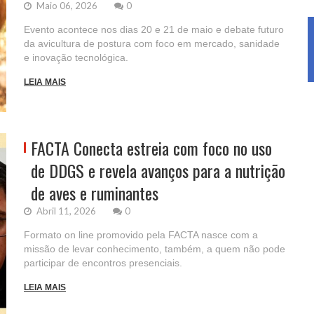
Maio 06, 2026
0
Evento acontece nos dias 20 e 21 de maio e debate futuro
da avicultura de postura com foco em mercado, sanidade
e inovação tecnológica.
LEIA MAIS
FACTA Conecta estreia com foco no uso
de DDGS e revela avanços para a nutrição
de aves e ruminantes
Abril 11, 2026
0
Formato on line promovido pela FACTA nasce com a
missão de levar conhecimento, também, a quem não pode
participar de encontros presenciais.
LEIA MAIS