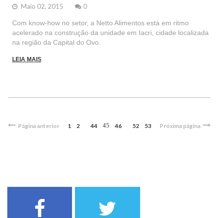
Maio 02, 2015
0
Com know-how no setor, a Netto Alimentos está em ritmo
acelerado na construção da unidade em Iacri, cidade localizada
na região da Capital do Ovo.
LEIA MAIS
45
Página anterior
1
2
44
46
52
53
Próxima página