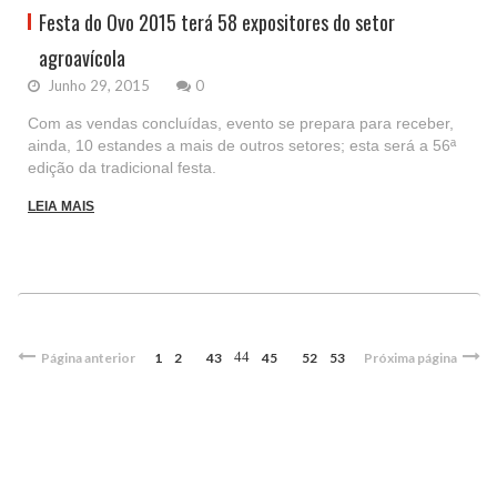
Festa do Ovo 2015 terá 58 expositores do setor
agroavícola
Junho 29, 2015
0
Com as vendas concluídas, evento se prepara para receber,
ainda, 10 estandes a mais de outros setores; esta será a 56ª
edição da tradicional festa.
LEIA MAIS
44
Página anterior
1
2
43
45
52
53
Próxima página