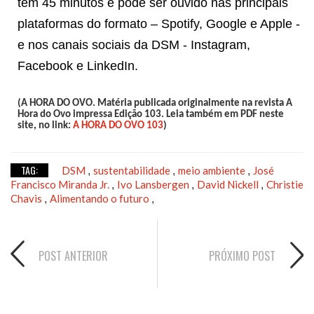
tem 45 minutos e pode ser ouvido nas principais
plataformas do formato – Spotify, Google e Apple -
e nos canais sociais da DSM - Instagram,
Facebook e LinkedIn.
(A HORA DO OVO. Matéria publicada originalmente na revista A
Hora do Ovo impressa Edição 103. Leia também em PDF neste
site, no link:
A HORA DO OVO 103
)
TAG:
DSM
sustentabilidade
meio ambiente
José
,
,
,
Francisco Miranda Jr.
Ivo Lansbergen
David Nickell
Christie
,
,
,
Chavis
Alimentando o futuro
,
,
POST ANTERIOR
PRÓXIMO POST