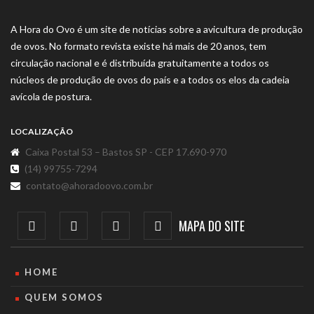
A Hora do Ovo é um site de notícias sobre a avicultura de produção
de ovos. No formato revista existe há mais de 20 anos, tem
circulação nacional e é distribuída gratuitamente a todos os
núcleos de produção de ovos do país e a todos os elos da cadeia
avícola de postura.
LOCALIZAÇÃO
Caixa Postal 53 – Bastos SP - CEP 17.690-970
(14) 99755-7294
contato@ahoradoovo.com.br
MAPA DO SITE
HOME
QUEM SOMOS