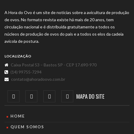
A Hora do Ovo é um site de notícias sobre a avicultura de produção
de ovos. No formato revista existe há mais de 20 anos, tem
circulação nacional e é distribuída gratuitamente a todos os
núcleos de produção de ovos do país e a todos os elos da cadeia
avícola de postura.
LOCALIZAÇÃO
Caixa Postal 53 – Bastos SP - CEP 17.690-970
(14) 99755-7294
contato@ahoradoovo.com.br
MAPA DO SITE
HOME
QUEM SOMOS