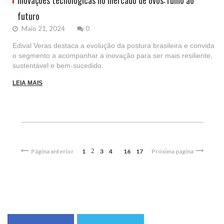
Inovações tecnológicas no mercado de ovos: rumo ao
futuro
Maio 21, 2024
0
Edival Veras destaca a evolução da postura brasileira e convida
o segmento a acompanhar a inovação para ser mais resiliente,
sustentável e bem-sucedido.
LEIA MAIS
2
Página anterior
1
3
4
16
17
Próxima página