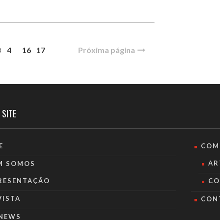
4
16
17
Próxima página
3
 SITE
E
COM
AR
M SOMOS
RESENTAÇÃO
CO
VISTA
CON
NEWS