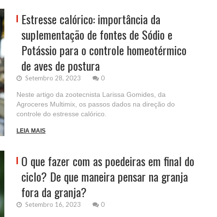
Estresse calórico: importância da
suplementação de fontes de Sódio e
Potássio para o controle homeotérmico
de aves de postura
Setembro 28, 2023
0
Neste artigo da zootecnista Larissa Gomides, da
Agroceres Multimix, os passos dados na direção do
controle do estresse calórico.
LEIA MAIS
O que fazer com as poedeiras em final do
ciclo? De que maneira pensar na granja
fora da granja?
Setembro 16, 2023
0