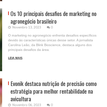
Os 10 principais desafios de marketing no
agronegócio brasileiro
Novembro 13, 2023
0
O marketing no agronegócio enfrenta desafios específicos
devido às características únicas desse setor. A jornalista
Carolina Leão, da Blink Bioscience, destaca alguns dos
principais desafios da área.
LEIA MAIS
Evonik destaca nutrição de precisão como
estratégia para melhor rentabilidade na
avicultura
Novembro 06, 2023
0