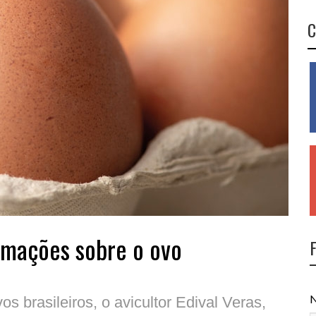
C
ormações sobre o ovo
N
brasileiros, o avicultor Edival Veras,