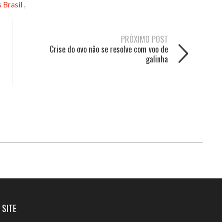
s Brasil
,
PRÓXIMO POST
Crise do ovo não se resolve com voo de
galinha
 SITE