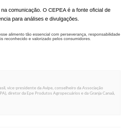
 na comunicação. O CEPEA é a fonte oficial de
ncia para análises e divulgações.
sse alimento tão essencial com perseverança, responsabilidade
is reconhecido e valorizado pelos consumidores.
sil, vice-presidente da Avipe, conselheiro da Associação
BPA), diretor da Epe Produtos Agropecuários e da Granja Canaã,