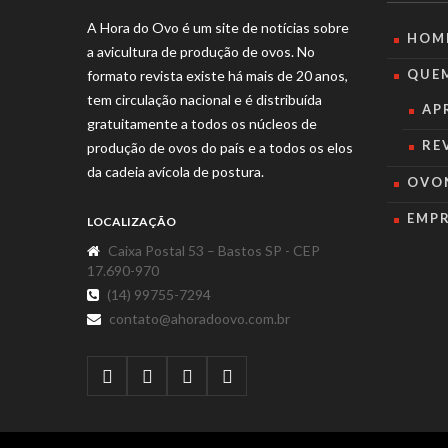
A Hora do Ovo é um site de notícias sobre
HOM
a avicultura de produção de ovos. No
QUE
formato revista existe há mais de 20 anos,
tem circulação nacional e é distribuída
AP
gratuitamente a todos os núcleos de
RE
produção de ovos do país e a todos os elos
da cadeia avícola de postura.
OVO
EMP
LOCALIZAÇÃO
Caixa Postal 53 – Bastos SP - CEP
17.690-970
(14) 99755-7294
contato@ahoradoovo.com.br