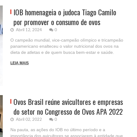
IOB homenageia o judoca Tiago Camilo
por promover o consumo de ovos
Abril 12, 2024
0
O campeão mundial, vice-campeão olímpico e tricampeão
panamericano enalteceu o valor nutricional dos ovos na
dieta de atletas e de quem busca bem-estar e saúde.
LEIA MAIS
Ovos Brasil reúne avicultores e empresas
do setor no Congresso de Ovos APA 2022
Abril 02, 2022
0
Na pauta, as ações do IOB no último período e a
importância dos avicultores se associarem à entidade que