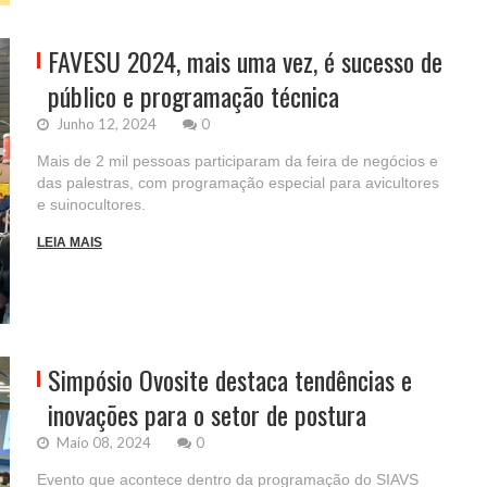
FAVESU 2024, mais uma vez, é sucesso de
público e programação técnica
Junho 12, 2024
0
Mais de 2 mil pessoas participaram da feira de negócios e
das palestras, com programação especial para avicultores
e suinocultores.
LEIA MAIS
Simpósio Ovosite destaca tendências e
inovações para o setor de postura
Maio 08, 2024
0
Evento que acontece dentro da programação do SIAVS