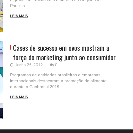
Paulista.
LEIA MAIS
Cases de sucesso em ovos mostram a
força do marketing junto ao consumidor
Junho 25, 2019
0
Programas de entidades brasileiras e empresas
internacionais destacaram a promoção do alimento
durante a Conbrasul 2019.
LEIA MAIS