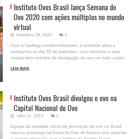
Instituto Ovos Brasil lança Semana do
Ovo 2020 com ações múltiplas no mundo
virtual
Setembro 28, 2020
0
Com a hashtag ovoébomefazbem, a entidade abriu a
campanha no dia 28 de setembro, com otimismo e uma
receita bem nutritiva de divulgação do ovo em todo o país.
LEIA MAIS
Instituto Ovos Brasil divulgou o ovo na
Capital Nacional do Ovo
Julho 31, 2019
0
Equipe da entidade oficial de promoção do ovo no Brasil
marcou presença na Festa do Ovo de Bastos com estande
e grande interação com o público da Região Oeste