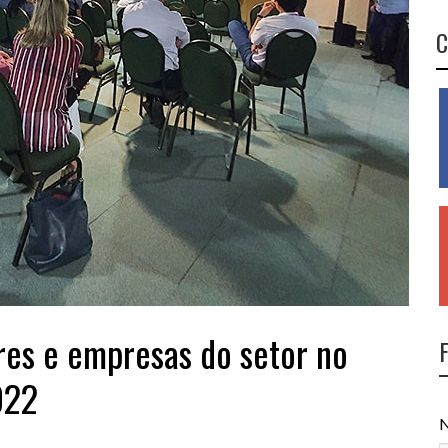
C
ores e empresas do setor no
022
N