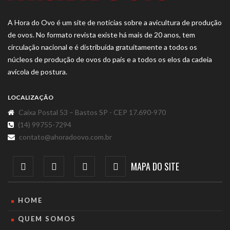
A Hora do Ovo é um site de notícias sobre a avicultura de produção
de ovos. No formato revista existe há mais de 20 anos, tem
circulação nacional e é distribuída gratuitamente a todos os
núcleos de produção de ovos do país e a todos os elos da cadeia
avícola de postura.
LOCALIZAÇÃO
Caixa Postal 53 – Bastos SP - CEP 17.690-970
(14) 99755-7294
contato@ahoradoovo.com.br
MAPA DO SITE
HOME
QUEM SOMOS