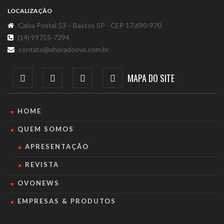
LOCALIZAÇÃO
Caixa Postal 53 – Bastos SP - CEP 17.690-970
(14) 99755-7294
contato@ahoradoovo.com.br
MAPA DO SITE
HOME
QUEM SOMOS
APRESENTAÇÃO
REVISTA
OVONEWS
EMPRESAS & PRODUTOS