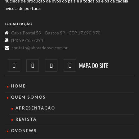
núcleos de produção de ovos do país e a todos os elos da cadeia
avícola de postura.
LOCALIZAÇÃO
Caixa Postal 53 – Bastos SP - CEP 17.690-970
(14) 99755-7294
contato@ahoradoovo.com.br
MAPA DO SITE
HOME
QUEM SOMOS
APRESENTAÇÃO
REVISTA
OVONEWS