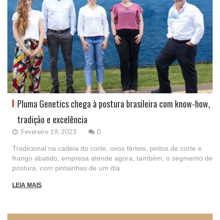
Pluma Genetics chega à postura brasileira com know-how,
tradição e excelência
Fevereiro 19, 2023
0
Tradicional na cadeia do corte, ovos férteis, pintos de corte e
frango abatido, empresa atende agora, também, o segmento de
postura, com pintainhas de um dia.
LEIA MAIS