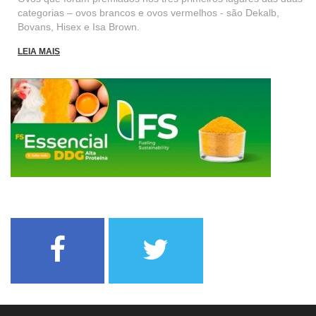
categorias – ovos brancos e ovos vermelhos - são Dekalb,
Bovans, Hisex e Isa Brown.
LEIA MAIS