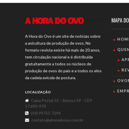
MAPA DO
A Hora do Ovo é um site de notícias sobre
HOM
a avicultura de produção de ovos. No
QUE
formato revista existe há mais de 20 anos,
tem circulação nacional e é distribuída
AP
gratuitamente a todos os núcleos de
RE
produção de ovos do país e a todos os elos
da cadeia avícola de postura.
OVO
EMP
LOCALIZAÇÃO
Caixa Postal 53 – Bastos SP - CEP
17.690-970
(14) 99755-7294
contato@ahoradoovo.com.br