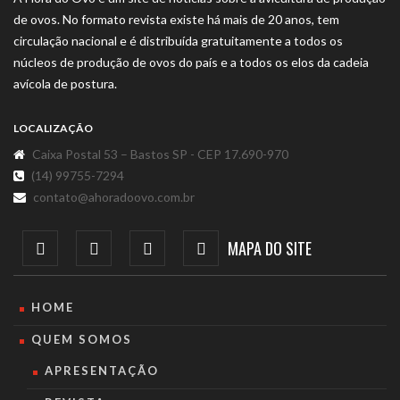
de ovos. No formato revista existe há mais de 20 anos, tem
circulação nacional e é distribuída gratuitamente a todos os
núcleos de produção de ovos do país e a todos os elos da cadeia
avícola de postura.
LOCALIZAÇÃO
Caixa Postal 53 – Bastos SP - CEP 17.690-970
(14) 99755-7294
contato@ahoradoovo.com.br
MAPA DO SITE
HOME
QUEM SOMOS
APRESENTAÇÃO