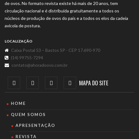
de ovos. No formato revista existe há mais de 20 anos, tem
circulação nacional e é distribuída gratuitamente a todos os
núcleos de produção de ovos do país e a todos os elos da cadeia
avícola de postura.
LOCALIZAÇÃO
Caixa Postal 53 – Bastos SP - CEP 17.690-970
(14) 99755-7294
contato@ahoradoovo.com.br
MAPA DO SITE
HOME
QUEM SOMOS
APRESENTAÇÃO
REVISTA