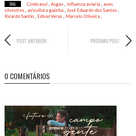
TAG:
Conbrasul
Asgav
Influenza aviaria
aves
,
,
,
silvestres
avicultura gaúcha
José Eduardo dos Santos
,
,
,
Ricardo Santin
Edival Veras
Marcelo Oliveira
,
,
,
POST ANTERIOR
PRÓXIMO POST
0 COMENTÁRIOS