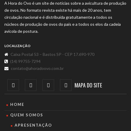
A Hora do Ovo é um site de notícias sobre a avicultura de produção
de ovos. No formato revista existe há mais de 20 anos, tem
circulação nacional e é distribuída gratuitamente a todos os
núcleos de produção de ovos do país e a todos os elos da cadeia
avícola de postura.
LOCALIZAÇÃO
Caixa Postal 53 – Bastos SP - CEP 17.690-970
(14) 99755-7294
contato@ahoradoovo.com.br
MAPA DO SITE
HOME
QUEM SOMOS
APRESENTAÇÃO