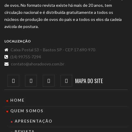
de ovos. No formato revista existe há mais de 20 anos, tem
circulação nacional e é distribuída gratuitamente a todos os
núcleos de produção de ovos do país e a todos os elos da cadeia
avícola de postura.
LOCALIZAÇÃO
Caixa Postal 53 – Bastos SP - CEP 17.690-970
(14) 99755-7294
contato@ahoradoovo.com.br
MAPA DO SITE
HOME
QUEM SOMOS
APRESENTAÇÃO
REVISTA