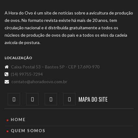
A Hora do Ovo é um site de notícias sobre a avicultura de produção
de ovos. No formato revista existe há mais de 20 anos, tem
circulação nacional e é distribuída gratuitamente a todos os
núcleos de produção de ovos do país e a todos os elos da cadeia
avícola de postura.
LOCALIZAÇÃO
Caixa Postal 53 – Bastos SP - CEP 17.690-970
(14) 99755-7294
contato@ahoradoovo.com.br
MAPA DO SITE
HOME
QUEM SOMOS