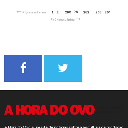
281
Página anterior
1
2
280
282
283
284
Próxima página
A Hora do Ovo é um site de notícias sobre a avicultura de produção