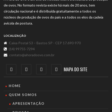
de ovos. No formato revista existe há mais de 20 anos, tem
circulação nacional e é distribuída gratuitamente a todos os
núcleos de produção de ovos do país e a todos os elos da cadeia
avícola de postura.
LOCALIZAÇÃO
Caixa Postal 53 – Bastos SP - CEP 17.690-970
(14) 99755-7294
contato@ahoradoovo.com.br
MAPA DO SITE
HOME
QUEM SOMOS
APRESENTAÇÃO