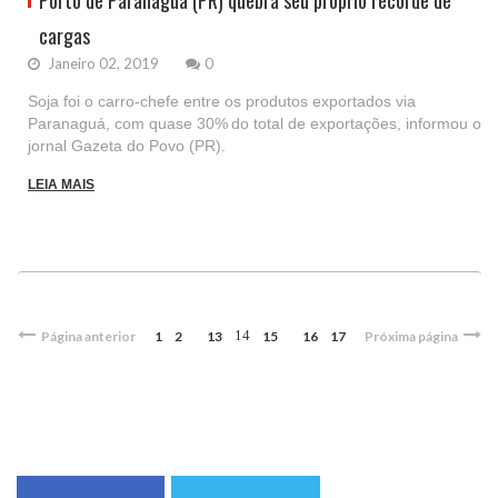
Porto de Paranaguá (PR) quebra seu próprio recorde de
cargas
Janeiro 02, 2019
0
Soja foi o carro-chefe entre os produtos exportados via
Paranaguá, com quase 30% do total de exportações, informou o
jornal Gazeta do Povo (PR).
LEIA MAIS
14
Página anterior
1
2
13
15
16
17
Próxima página