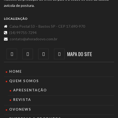
avícola de postura.
LOCALIZAÇÃO
Caixa Postal 53 – Bastos SP - CEP 17.690-970
(14) 99755-7294
contato@ahoradoovo.com.br
MAPA DO SITE
HOME
QUEM SOMOS
APRESENTAÇÃO
REVISTA
OVONEWS