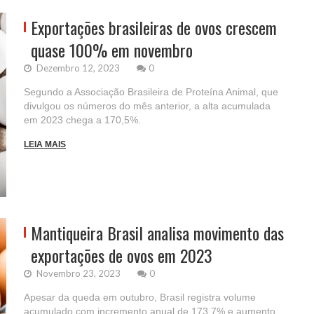
Exportações brasileiras de ovos crescem
quase 100% em novembro
Dezembro 12, 2023
0
Segundo a Associação Brasileira de Proteína Animal, que
divulgou os números do mês anterior, a alta acumulada
em 2023 chega a 170,5%.
LEIA MAIS
Mantiqueira Brasil analisa movimento das
exportações de ovos em 2023
Novembro 23, 2023
0
Apesar da queda em outubro, Brasil registra volume
acumulado com incremento anual de 173,7% e aumento