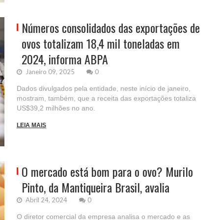
Números consolidados das exportações de
ovos totalizam 18,4 mil toneladas em
2024, informa ABPA
Janeiro 09, 2025
0
Dados divulgados pela entidade, neste início de janeiro,
mostram, também, que a receita das exportações totaliza
US$39,2 milhões no ano.
LEIA MAIS
O mercado está bom para o ovo? Murilo
Pinto, da Mantiqueira Brasil, avalia
Abril 24, 2024
0
O diretor comercial da empresa analisa o mercado e as