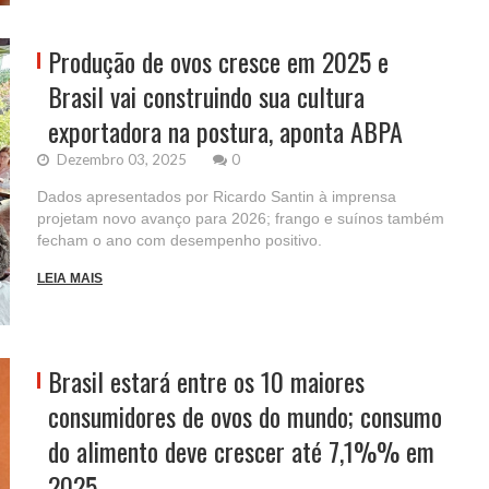
Produção de ovos cresce em 2025 e
Brasil vai construindo sua cultura
exportadora na postura, aponta ABPA
Dezembro 03, 2025
0
Dados apresentados por Ricardo Santin à imprensa
projetam novo avanço para 2026; frango e suínos também
fecham o ano com desempenho positivo.
LEIA MAIS
Brasil estará entre os 10 maiores
consumidores de ovos do mundo; consumo
do alimento deve crescer até 7,1%% em
2025