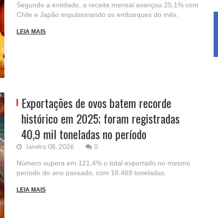
Segundo a entidade, a receita mensal avançou 25,1% com
Chile e Japão impulsionando os embarques do mês.
LEIA MAIS
Exportações de ovos batem recorde
histórico em 2025; foram registradas
40,9 mil toneladas no período
Janeiro 08, 2026
0
Número supera em 121,4% o total exportado no mesmo
período do ano passado, com 18.469 toneladas.
LEIA MAIS