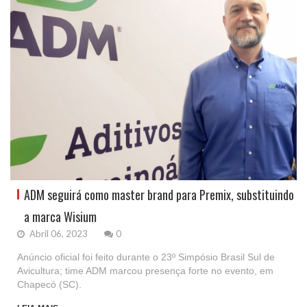
ADM seguirá como master brand para Premix, substituindo
a marca Wisium
Abril 06, 2023
0
Anúncio oficial foi feito durante o 23º Simpósio Brasil Sul de
Avicultura; time ADM marcou presença forte no evento, em
Chapecó (SC).