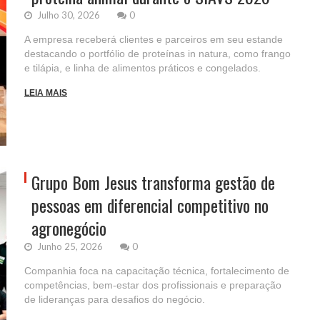
Julho 30, 2026
0
A empresa receberá clientes e parceiros em seu estande
destacando o portfólio de proteínas in natura, como frango
e tilápia, e linha de alimentos práticos e congelados.
LEIA MAIS
Grupo Bom Jesus transforma gestão de
pessoas em diferencial competitivo no
agronegócio
Junho 25, 2026
0
Companhia foca na capacitação técnica, fortalecimento de
competências, bem-estar dos profissionais e preparação
de lideranças para desafios do negócio.