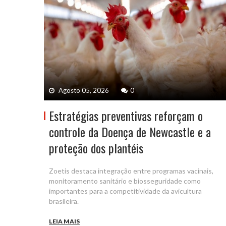
Agosto 05, 2026
0
Estratégias preventivas reforçam o
controle da Doença de Newcastle e a
proteção dos plantéis
Zoetis destaca integração entre programas vacinais,
monitoramento sanitário e biosseguridade como
importantes para a competitividade da avicultura
brasileira.
LEIA MAIS