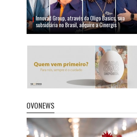
Innovad Group, através da Oligo Basics, sua
subsidiária no Brasil, adquire a Cinergis
OVONEWS