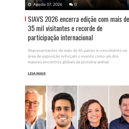
Agosto 07, 2026
0
SIAVS 2026 encerra edição com mais d
35 mil visitantes e recorde de
participação internacional
Representantes de mais de 65 países e crescimento na
área de exposição reforçam o evento como um dos
maiores encontros globais da proteína animal.
LEIA MAIS