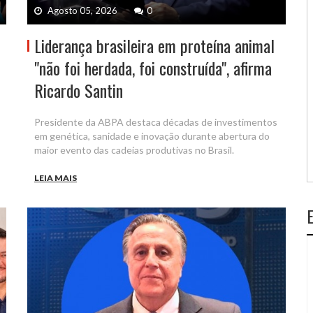
Agosto 05, 2026
0
e
Liderança brasileira em proteína animal
"não foi herdada, foi construída", afirma
Ricardo Santin
Presidente da ABPA destaca décadas de investimentos
em genética, sanidade e inovação durante abertura do
maior evento das cadeias produtivas no Brasil.
LEIA MAIS