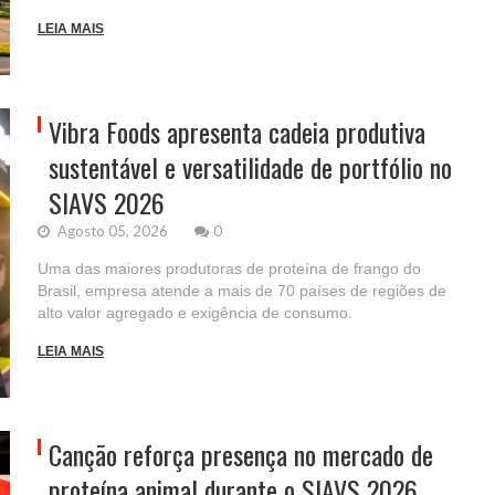
LEIA MAIS
Vibra Foods apresenta cadeia produtiva
sustentável e versatilidade de portfólio no
SIAVS 2026
Agosto 05, 2026
0
Uma das maiores produtoras de proteína de frango do
Brasil, empresa atende a mais de 70 países de regiões de
alto valor agregado e exigência de consumo.
LEIA MAIS
Canção reforça presença no mercado de
proteína animal durante o SIAVS 2026