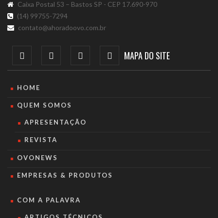
Caixa Postal 53 – Bastos SP - CEP 17.690-970
(14) 99755-7294
contato@ahoradoovo.com.br
MAPA DO SITE
HOME
QUEM SOMOS
APRESENTAÇÃO
REVISTA
OVONEWS
EMPRESAS & PRODUTOS
COM A PALAVRA
ARTIGOS TÉCNICOS