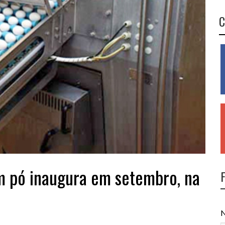
C
em pó inaugura em setembro, na
N