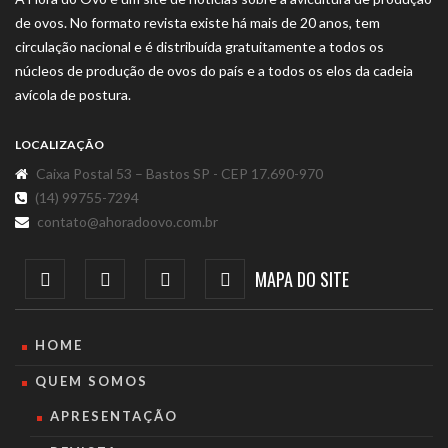
de ovos. No formato revista existe há mais de 20 anos, tem
circulação nacional e é distribuída gratuitamente a todos os
núcleos de produção de ovos do país e a todos os elos da cadeia
avícola de postura.
LOCALIZAÇÃO
Caixa Postal 53 – Bastos SP - CEP 17.690-970
(14) 99755-7294
contato@ahoradoovo.com.br
MAPA DO SITE
HOME
QUEM SOMOS
APRESENTAÇÃO