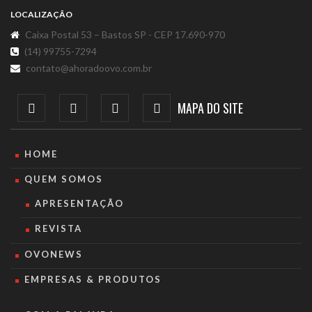
LOCALIZAÇÃO
Caixa Postal 53 – Bastos SP - CEP 17.690-970
(14) 99755-7294
contato@ahoradoovo.com.br
MAPA DO SITE
HOME
QUEM SOMOS
APRESENTAÇÃO
REVISTA
OVONEWS
EMPRESAS & PRODUTOS