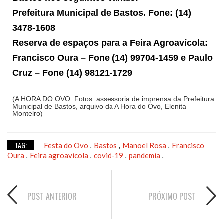
Prefeitura Municipal de Bastos. Fone: (14)
3478-1608
Reserva de espaços para a Feira Agroavícola:
Francisco Oura – Fone (14) 99704-1459 e
Paulo
Cruz – Fone (14) 98121-1729
(A HORA DO OVO. Fotos: assessoria de imprensa da Prefeitura
Municipal de Bastos, arquivo da A Hora do Ovo, Elenita
Monteiro)
TAG:
Festa do Ovo
Bastos
Manoel Rosa
Francisco
,
,
,
Oura
Feira agroavicola
covid-19
pandemia
,
,
,
,
POST ANTERIOR
PRÓXIMO POST