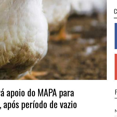
C
ará apoio do MAPA para
 após período de vazio
N