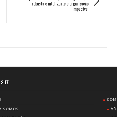
robusta e inteligente e organização
impecável
 SITE
E
COM
AR
M SOMOS