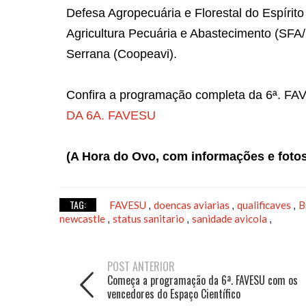
Defesa Agropecuária e Florestal do Espírito
Agricultura Pecuária e Abastecimento (SFA
Serrana (Coopeavi).
Confira a programação completa da 6ª. FA
DA 6A. FAVESU
(A Hora do Ovo, com informações e foto
TAG:
FAVESU
doencas aviarias
qualificaves
B
,
,
,
newcastle
status sanitario
sanidade avicola
,
,
,
POST ANTERIOR
Começa a programação da 6ª. FAVESU com os
vencedores do Espaço Científico