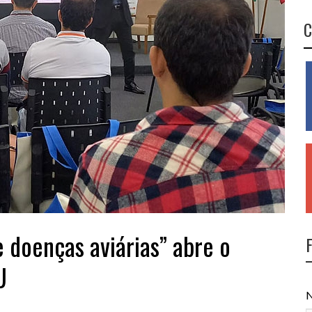
C
e doenças aviárias” abre o
U
N