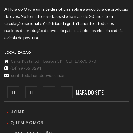
A Hora do Ovo é um site de notícias sobre a avicultura de produção
de ovos. No formato revista existe há mais de 20 anos, tem
circulação nacional e é distribuída gratuitamente a todos os
núcleos de produção de ovos do país e a todos os elos da cadeia
avícola de postura.
LOCALIZAÇÃO
Caixa Postal 53 – Bastos SP - CEP 17.690-970
(14) 99755-7294
contato@ahoradoovo.com.br
MAPA DO SITE
HOME
QUEM SOMOS
APRESENTAÇÃO