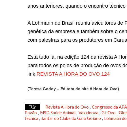
anos anteriores, quando o encontro técnico
A Lohmann do Brasil reuniu avicultores de 
genética da empresa e também sobre o cenár
com palestras para os produtores em Caruar
Está tudo lá, na edição 124 da revista A Ho
para todos os polos de produção de ovos do 
link
REVISTA A HORA DO OVO 124
(Teresa Godoy – Editora do site A Hora do Ovo)
TAG:
Revista A Hora do Ovo
Congresso da AP
,
Pavão
MSD Saúde Animal
Vaxxinova
Gi-Ovo
Gio
,
,
,
,
tecnica
Jantar do Clube do Galo Goiano
Lohmann do 
,
,