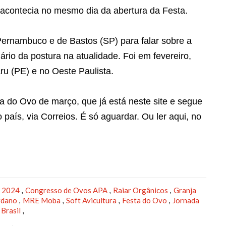
 acontecia no mesmo dia da abertura da Festa.
Pernambuco e de Bastos (SP) para falar sobre a
io da postura na atualidade. Foi em fevereiro,
u (PE) e no Oeste Paulista.
ra do Ovo de março, que já está neste site e segue
país, via Correios. É só aguardar. Ou ler aqui, no
A 2024
Congresso de Ovos APA
Raiar Orgânicos
Granja
,
,
,
rdano
MRE Moba
Soft Avicultura
Festa do Ovo
Jornada
,
,
,
,
Brasil
,