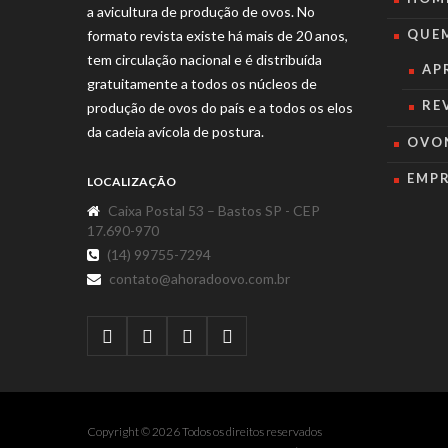
a avicultura de produção de ovos. No
QUE
formato revista existe há mais de 20 anos,
tem circulação nacional e é distribuída
AP
gratuitamente a todos os núcleos de
RE
produção de ovos do país e a todos os elos
da cadeia avícola de postura.
OVO
EMP
LOCALIZAÇÃO
Caixa Postal 53 – Bastos SP - CEP
17.690-970
(14) 99755-7294
contato@ahoradoovo.com.br
Copyright © 2026 Todos os direitos reservados