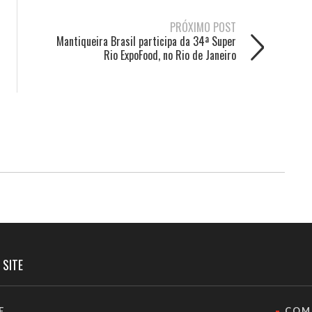
PRÓXIMO POST
Mantiqueira Brasil participa da 34ª Super
Rio ExpoFood, no Rio de Janeiro
 SITE
E
COM