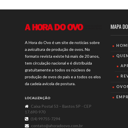
MAPA DO
A Hora do Ovo é um site de notícias sobre
HOM
a avicultura de produção de ovos. No
QUE
formato revista existe há mais de 20 anos,
tem circulação nacional e é distribuída
AP
gratuitamente a todos os núcleos de
RE
produção de ovos do país e a todos os elos
da cadeia avícola de postura.
OVO
EMP
LOCALIZAÇÃO
Caixa Postal 53 – Bastos SP - CEP
17.690-970
(14) 99755-7294
contato@ahoradoovo.com.br