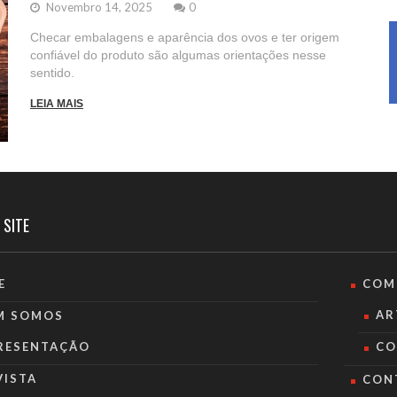
Novembro 14, 2025
0
Checar embalagens e aparência dos ovos e ter origem
confiável do produto são algumas orientações nesse
sentido.
LEIA MAIS
 SITE
E
COM
AR
M SOMOS
RESENTAÇÃO
CO
VISTA
CON