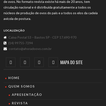
de ovos. No formato revista existe há mais de 20 anos, tem
circulação nacional e é distribuída gratuitamente a todos os
núcleos de produção de ovos do país e a todos os elos da cadeia
avícola de postura.
LOCALIZAÇÃO
Caixa Postal 53 – Bastos SP - CEP 17.690-970
(14) 99755-7294
contato@ahoradoovo.com.br
MAPA DO SITE
HOME
QUEM SOMOS
APRESENTAÇÃO
REVISTA