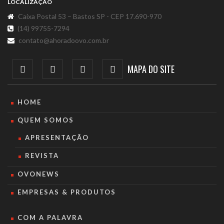
LOCALIZAÇÃO
Caixa Postal 53 – Bastos SP - CEP 17.690-970
(14) 99755-7294
contato@ahoradoovo.com.br
MAPA DO SITE
HOME
QUEM SOMOS
APRESENTAÇÃO
REVISTA
OVONEWS
EMPRESAS & PRODUTOS
COM A PALAVRA