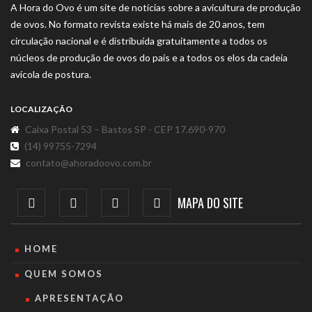
A Hora do Ovo é um site de notícias sobre a avicultura de produção
de ovos. No formato revista existe há mais de 20 anos, tem
circulação nacional e é distribuída gratuitamente a todos os
núcleos de produção de ovos do país e a todos os elos da cadeia
avícola de postura.
LOCALIZAÇÃO
Caixa Postal 53 – Bastos SP - CEP 17.690-970
(14) 99755-7294
contato@ahoradoovo.com.br
MAPA DO SITE
HOME
QUEM SOMOS
APRESENTAÇÃO