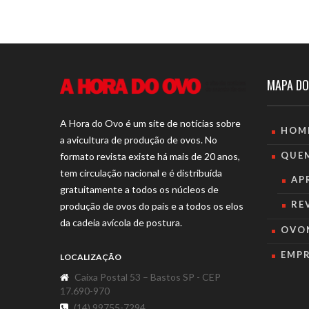
MAPA DO
A Hora do Ovo é um site de notícias sobre
HOM
a avicultura de produção de ovos. No
QUE
formato revista existe há mais de 20 anos,
tem circulação nacional e é distribuída
AP
gratuitamente a todos os núcleos de
RE
produção de ovos do país e a todos os elos
da cadeia avícola de postura.
OVO
EMP
LOCALIZAÇÃO
Caixa Postal 53 – Bastos SP - CEP
17.690-970
(14) 99755-7294