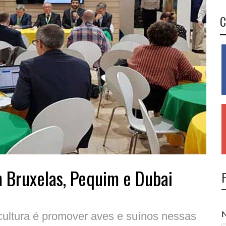
C
m Bruxelas, Pequim e Dubai
N
cultura é promover aves e suínos nessas