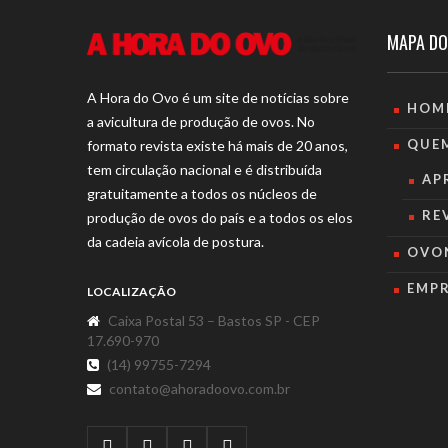
MAPA DO
A Hora do Ovo é um site de notícias sobre
HOM
a avicultura de produção de ovos. No
QUE
formato revista existe há mais de 20 anos,
tem circulação nacional e é distribuída
AP
gratuitamente a todos os núcleos de
RE
produção de ovos do país e a todos os elos
da cadeia avícola de postura.
OVO
EMP
LOCALIZAÇÃO
Caixa Postal 53 – Bastos SP - CEP
17.690-970
(14) 99755-7294
contato@ahoradoovo.com.br