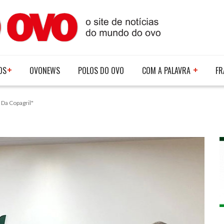
OS
OVONEWS
POLOS DO OVO
COM A PALAVRA
FR
Da Copagril"