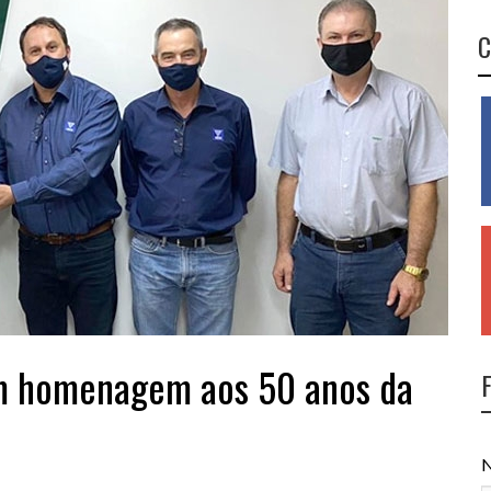
C
em homenagem aos 50 anos da
N