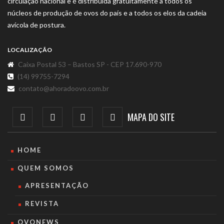
circulação nacional e é distribuída gratuitamente a todos os
núcleos de produção de ovos do país e a todos os elos da cadeia
avícola de postura.
LOCALIZAÇÃO
Caixa Postal 53 – Bastos SP - CEP 17.690-970
(14) 99755-7294
contato@ahoradoovo.com.br
MAPA DO SITE
HOME
QUEM SOMOS
APRESENTAÇÃO
REVISTA
OVONEWS