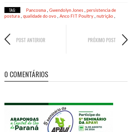
TAG:
Pancosma
Gwendolyn Jones
persistencia de
,
,
postura
qualidade do ovo
Anco FIT Poultry
nutrição
,
,
,
,
POST ANTERIOR
PRÓXIMO POST
0 COMENTÁRIOS