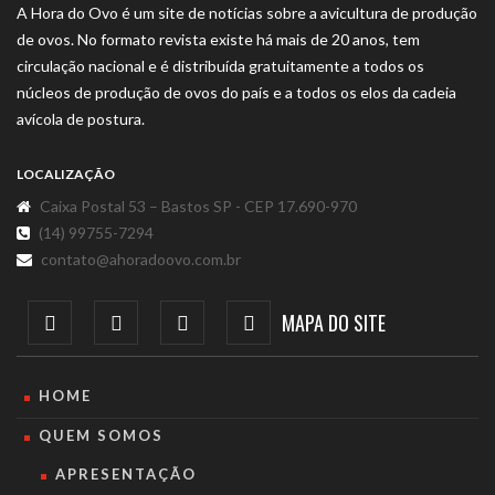
A Hora do Ovo é um site de notícias sobre a avicultura de produção
de ovos. No formato revista existe há mais de 20 anos, tem
circulação nacional e é distribuída gratuitamente a todos os
núcleos de produção de ovos do país e a todos os elos da cadeia
avícola de postura.
LOCALIZAÇÃO
Caixa Postal 53 – Bastos SP - CEP 17.690-970
(14) 99755-7294
contato@ahoradoovo.com.br
MAPA DO SITE
HOME
QUEM SOMOS
APRESENTAÇÃO