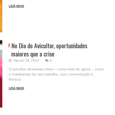
LEIA MAIS
No Dia do Avicultor, oportunidades
maiores que a crise
Agosto 28, 2012
0
O avicultor atravessa crises – como esta de agora -, como
o malabarista faz seu trabalho, com concentração e
firmeza.
LEIA MAIS