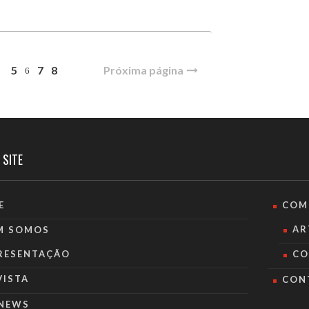
5
7
8
Próxima página
6
 SITE
E
COM
AR
M SOMOS
RESENTAÇÃO
CO
VISTA
CON
NEWS