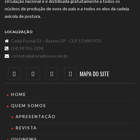
circulação nacional e é distribuída gratuitamente a todos os
núcleos de produção de ovos do país e a todos os elos da cadeia
avícola de postura.
LOCALIZAÇÃO
Caixa Postal 53 – Bastos SP - CEP 17.690-970
(14) 99755-7294
contato@ahoradoovo.com.br
MAPA DO SITE
HOME
QUEM SOMOS
APRESENTAÇÃO
REVISTA
OVONEWS