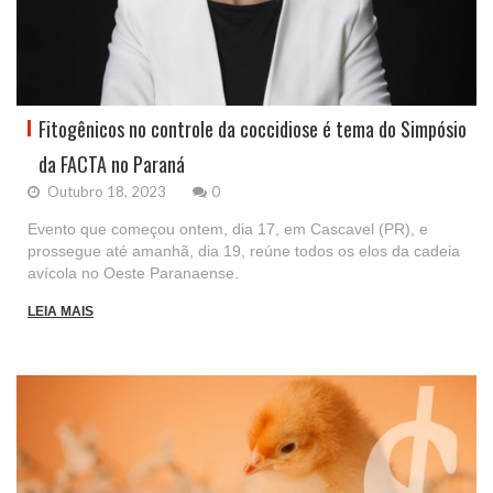
Fitogênicos no controle da coccidiose é tema do Simpósio
da FACTA no Paraná
Outubro 18, 2023
0
Evento que começou ontem, dia 17, em Cascavel (PR), e
prossegue até amanhã, dia 19, reúne todos os elos da cadeia
avícola no Oeste Paranaense.
LEIA MAIS